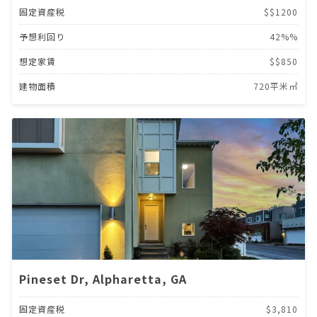
固定資産税
$$1200
予想利回り
42%%
想定家賃
$$850
建物面積
720平米㎡
Pineset Dr, Alpharetta, GA
固定資産税
$3,810