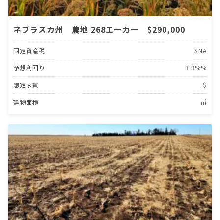
ネブラスカ州 農地 268エーカー $290,000
固定資産税
$NA
予想利回り
3.3%%
想定家賃
$
建物面積
㎡