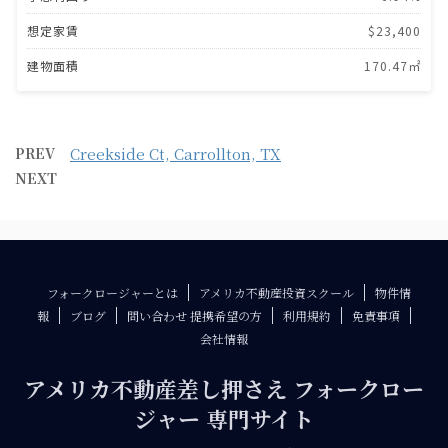
想定家賃
$23,400
建物面積
170.47㎡
PREV
Creekside Ct, Carrollton, TX
NEXT
フォークロージャーとは
アメリカ不動産投資スクール
物件情
報
ブログ
問い合わせ 提携希望の方
利用規約
免責事項
会社情報
アメリカ不動産差し押さえ フォークロー
ジャー 専門サイト